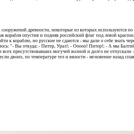
сооружений древности, некоторые из которых используются по 
ж корабля опустив и подняв российский флаг под левой краспиц
и к кораблю, но русские не сдаются - мы дали о себе знать чер
ь: "- Вы откуда; - Питер, Урал!; - Ооооо! Питер!; - А мы Балтий
и всех присутствовавших могучей волной и долго не отпускали -
сли двоих, по температуре тел и вялости - мгновение назад сп