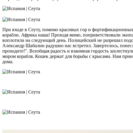
При входе в Сеуту, помимо красивых гор и фортификационных 
корабли. Африка наша! Проходя мимо, поприветствовали экипа
воплотили на следующий день. Полицейский не разрешил подойт
Александр Шабалин радушно нас встретил. Завертелось, понеслос
проходите!". Всеобщая радость и взаимная гордость захлестнул
миром корабля. Кошек держат для борьбы с крысами. Нам прине
дома.