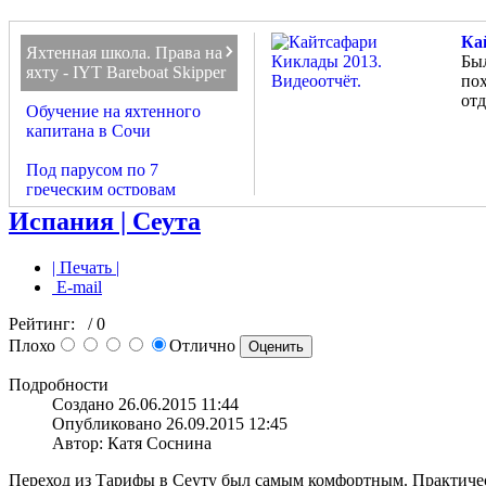
Ях
Об
По
На
Ка
Ка
Яхтенная школа. Права на
Отп
В э
Со
Сан
Две
Был
яхту - IYT Bareboat Skipper
Эге
Дву
сох
ун
отм
пох
гол
суд
пр
все
отд
зат
Обучение на яхтенного
капитана в Сочи
Под парусом по 7
греческим островам
Испания | Сеута
На Санторини под парусом
- яхтенный поход.
| Печать |
Получить международные
E-mail
права на яхту.
Рейтинг:
/ 0
Кайтсафари - Багамы 2014.
Плохо
Отлично
Видеоотчёт.
Подробности
Кайтсафари Киклады 2013.
Создано 26.06.2015 11:44
Видеоотчёт.
Опубликовано 26.09.2015 12:45
Автор: Катя Соснина
Переход из Тарифы в Сеуту был самым комфортным. Практическ