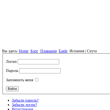
Вы здесь:
Home
Блог
Плавания
Eagle
Испания | Сеута
Логин
Пароль
Запомнить меня
Забыли пароль?
Забыли логин?
Регистрация